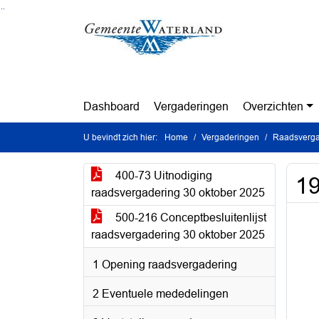
Ga naar de inhoud van deze pagina
Ga naar het zoeken
Ga naar het menu
Dashboard
Vergaderingen
Overzichten
U bevindt zich hier:
Home
Vergaderingen
Raadsverga
400-73 Uitnodiging
19
raadsvergadering 30 oktober 2025
500-216 Conceptbesluitenlijst
raadsvergadering 30 oktober 2025
1 Opening raadsvergadering
2 Eventuele mededelingen