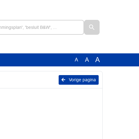
A
A
A
Vorige pagina