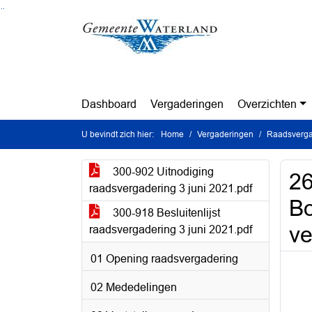
Ga naar de inhoud van deze pagina
Ga naar het zoeken
Ga naar het menu
Dashboard
Vergaderingen
Overzichten
U bevindt zich hier:
Home
Vergaderingen
Raadsverga
300-902 Uitnodiging
26
raadsvergadering 3 juni 2021.pdf
Bo
300-918 Besluitenlijst
ve
raadsvergadering 3 juni 2021.pdf
01 Opening raadsvergadering
02 Mededelingen