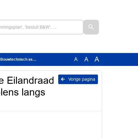
A
A
A
olens langs verbindingsdi....pdf
ie Eilandraad
Vorige pagina
lens langs