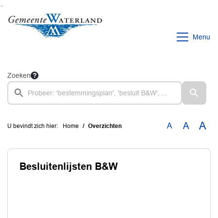
Ga naar de inhoud van deze pagina
Ga naar het zoeken
Ga naar het menu
Menu
Zoeken
A
A
A
U bevindt zich hier:
Home
Overzichten
Besluitenlijsten B&W