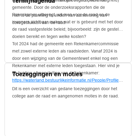
Termijnagenda
= voldoet aan de wet en andere regels (rechtmatigheid)
bijdrage te leveren aan een goed functionerende
gemeente. Door de onderzoeksrapporten die de
Rekenkamer uitbrengt, wil men voor de raad en de
Hier is de planning te vinden van aanlevering van
inwoners zichtbaar maken wat er is gebeurd met het door
collegestukken aan de raad.
de raad vastgestelde beleid; bijvoorbeeld: zijn de gestelde
doelen bereikt en tegen welke kosten?
Tot 2024 had de gemeente een Rekenkamercommissie
met zowel externe leden als raadsleden. Vanaf 2024 is
door een wijziging van de Gemeentewet enkel nog een
Rekenkamer met externe leden toegestaan. Hier vind je
de huidige samenstelling van de rekenkamer:
Toezeggingen en moties
https://waterland.bestuurlijkeinformatie.nl/People/Profiles/f38a5
4e49-4560-9c2f-0a61035fb946
Dit is een overzicht van gedane toezeggingen door het
college aan de raad en aangenomen moties in de raad.