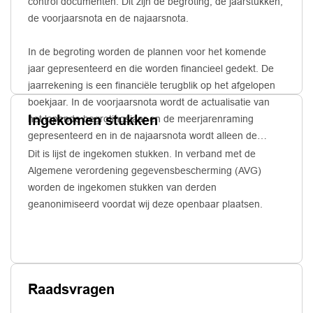
control documenten. Dit zijn de begroting, de jaarstukken,
de voorjaarsnota en de najaarsnota.
In de begroting worden de plannen voor het komende
jaar gepresenteerd en die worden financieel gedekt. De
jaarrekening is een financiële terugblik op het afgelopen
boekjaar. In de voorjaarsnota wordt de actualisatie van
Ingekomen stukken
het lopende begrotingsjaar en de meerjarenraming
gepresenteerd en in de najaarsnota wordt alleen de
actualisatie van het lopende begrotingsjaar
Dit is lijst de ingekomen stukken. In verband met de
gepresenteerd.
Algemene verordening gegevensbescherming (AVG)
worden de ingekomen stukken van derden
geanonimiseerd voordat wij deze openbaar plaatsen.
Raadsvragen