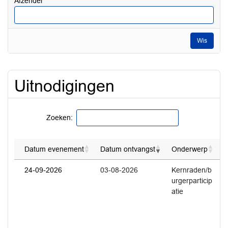
Afzender
Wis
Uitnodigingen
Zoeken:
Datum evenement
Datum ontvangst
Onderwerp
T
24-09-2026
03-08-2026
Kernraden/b
1
urgerparticip
U
atie
w
o
p
L