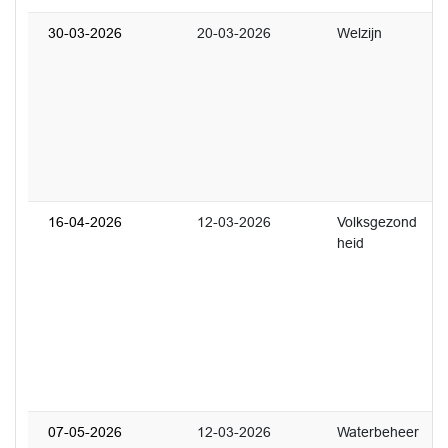
30-03-2026
20-03-2026
Welzijn
2
U
w
L
C
d
b
z
16-04-2026
12-03-2026
Volksgezond
2
heid
U
a
D
“
R
M
G
07-05-2026
12-03-2026
Waterbeheer
1