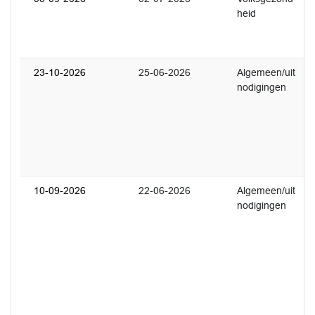
heid
U
i
e
23-10-2026
25-06-2026
Algemeen/uit
1
nodigingen
U
D
2
d
N
H
10-09-2026
22-06-2026
Algemeen/uit
1
nodigingen
U
3
j