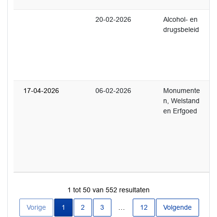
20-02-2026
Alcohol- en
2
drugsbeleid
U
w
o
c
b
17-04-2026
06-02-2026
Monumente
1
n, Welstand
S
en Erfgoed
d
e
o
r
Z
(
1 tot 50 van 552 resultaten
Huidige pagina
Vorige
1
2
3
…
12
Volgende