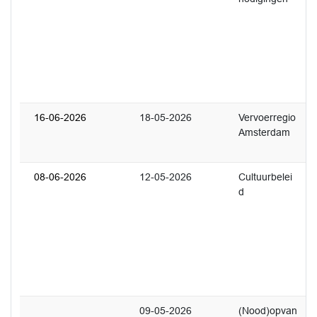
l
r
B
D
h
V
16-06-2026
18-05-2026
Vervoerregio
4
Amsterdam
U
r
08-06-2026
12-05-2026
Cultuurbelei
1
d
U
o
k
e
'
d
r
09-05-2026
(Nood)opvan
3