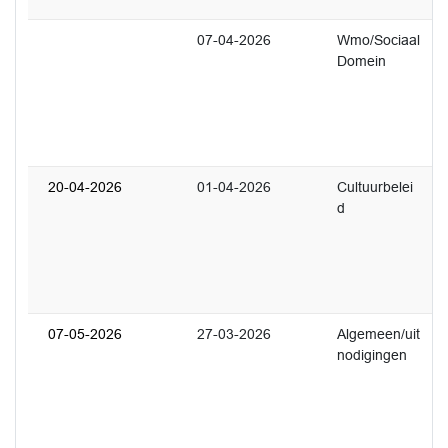
07-04-2026
Wmo/Sociaal
1
Domein
U
v
w
o
n
20-04-2026
01-04-2026
Cultuurbelei
1
d
U
l
M
m
V
07-05-2026
27-03-2026
Algemeen/uit
1
nodigingen
U
v
W
A
i