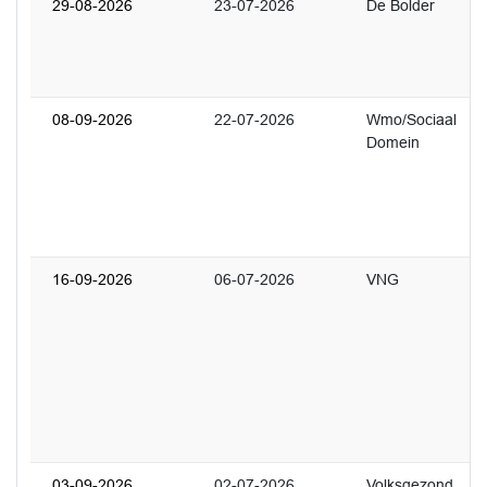
29-08-2026
23-07-2026
De Bolder
2
U
o
d
08-09-2026
22-07-2026
Wmo/Sociaal
1
Domein
U
w
S
L
S
16-09-2026
06-07-2026
VNG
1
U
r
i
n
d
i
03-09-2026
02-07-2026
Volksgezond
2