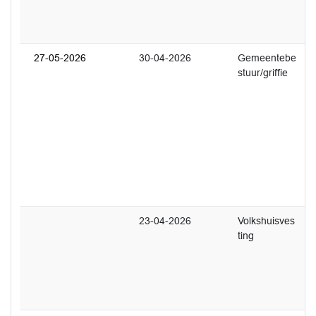
d
k
27-05-2026
30-04-2026
Gemeentebe
1
stuur/griffie
U
e
r
r
i
Z
W
2
23-04-2026
Volkshuisves
2
ting
U
w
v
(
r