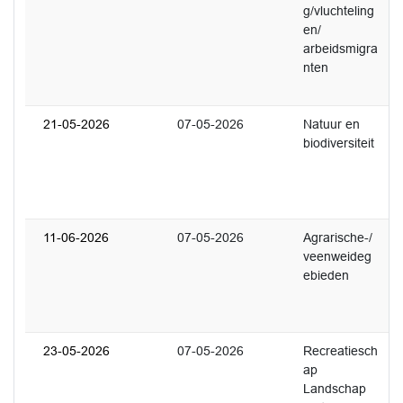
g/vluchteling
U
en/
'
arbeidsmigra
a
nten
-
b
21-05-2026
07-05-2026
Natuur en
2
biodiversiteit
R
v
S
d
11-06-2026
07-05-2026
Agrarische-/
2
veenweideg
U
ebieden
v
M
j
23-05-2026
07-05-2026
Recreatiesch
1
ap
U
Landschap
w