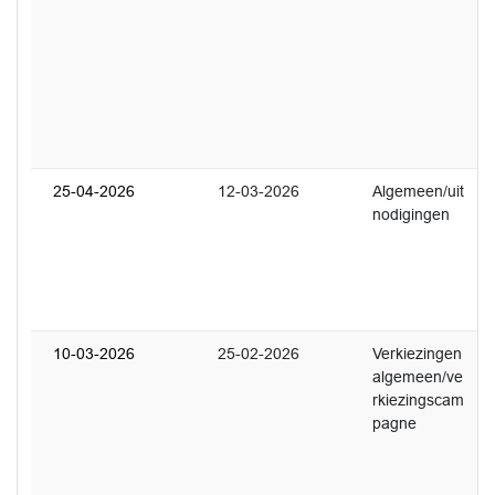
U
w
g
k
w
w
a
25-04-2026
12-03-2026
Algemeen/uit
1
nodigingen
U
c
b
n
d
10-03-2026
25-02-2026
Verkiezingen
3
algemeen/ve
U
rkiezingscam
w
pagne
L
D
2