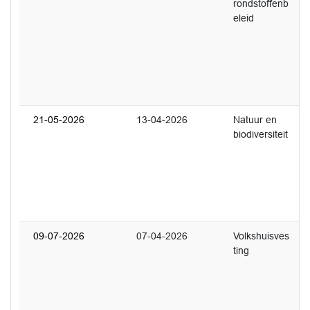
rondstoffenb
U
eleid
w
v
r
L
k
a
21-05-2026
13-04-2026
Natuur en
2
biodiversiteit
U
S
d
b
d
s
09-07-2026
07-04-2026
Volkshuisves
2
ting
S
d
M
d
V