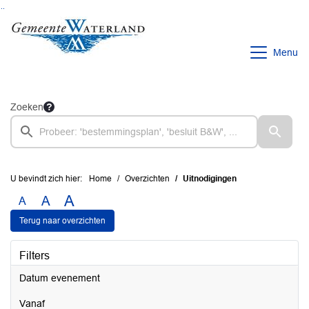
Ga naar de inhoud van deze pagina
Ga naar het zoeken
Ga naar het menu
Menu
Zoeken
U bevindt zich hier:
Home
Overzichten
Uitnodigingen
A
A
A
Terug naar overzichten
Filters
Datum evenement
vanaf