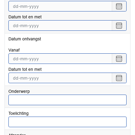
Selecte
een
Datum tot en met
datum
vanaf
Selecte
een
datum
Datum ontvangst
tot
en
vanaf
met
Selecte
een
Datum tot en met
datum
vanaf
Selecte
een
datum
Onderwerp
tot
en
met
Toelichting