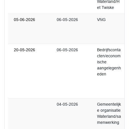
Waterland/H
L
et Twiske
t
05-06-2026
06-05-2026
VNG
1
U
b
5
20-05-2026
06-05-2026
Bedrijfsconta
2
cten/econom
U
ische
w
aangelegenh
v
eden
d
e
g
04-05-2026
Gemeentelijk
1
e organisatie
U
Waterland/sa
K
menwerking
r
o