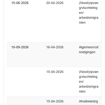
15-06-2026
20-04-2026
(Nood)opvan
3
g/vluchteling
U
en/
L
arbeidsmigra
C
nten
V
t
P
2
10-09-2026
16-04-2026
Algemeen/uit
1
nodigingen
U
e
3
15-04-2026
(Nood)opvan
3
g/vluchteling
U
en/
v
arbeidsmigra
i
nten
15-04-2026
Afvalbeleid/g
1