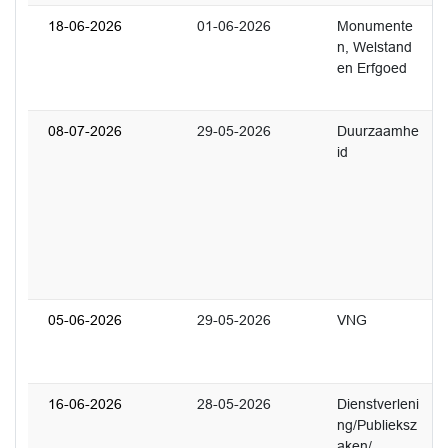
18-06-2026
01-06-2026
Monumente
1
n, Welstand
U
en Erfgoed
Z
s
08-07-2026
29-05-2026
Duurzaamhe
3
id
U
w
g
o
e
s
g
05-06-2026
29-05-2026
VNG
1
H
b
16-06-2026
28-05-2026
Dienstverleni
1
ng/Publieksz
U
aken/
w