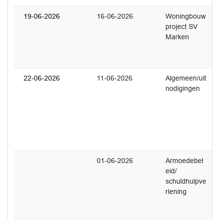
19-06-2026
16-06-2026
Woningbouw
3
project SV
U
Marken
s
E
M
22-06-2026
11-06-2026
Algemeen/uit
1
nodigingen
U
o
k
e
o
01-06-2026
Armoedebel
3
eid/
U
schuldhulpve
t
rlening
w
n