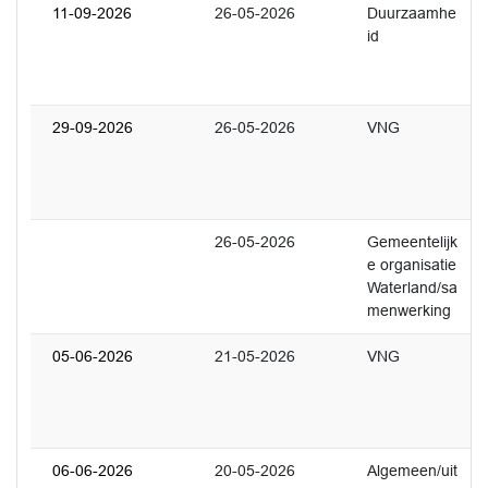
11-09-2026
26-05-2026
Duurzaamhe
3
id
U
t
29-09-2026
26-05-2026
VNG
1
U
j
26-05-2026
Gemeentelijk
1
e organisatie
R
Waterland/sa
r
menwerking
o
05-06-2026
21-05-2026
VNG
1
H
b
5
06-06-2026
20-05-2026
Algemeen/uit
1