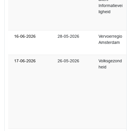
Informatievei
'
ligheid
d
,
w
16-06-2026
28-05-2026
Vervoerregio
4
Amsterdam
H
r
17-06-2026
26-05-2026
Volksgezond
2
heid
U
A
o
e
g
i
M
(
v