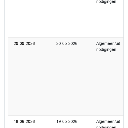
nodigingen
U
T
F
2
(
v
29-09-2026
20-05-2026
Algemeen/uit
1
nodigingen
S
d
k
g
H
r
c
w
p
(
v
18-06-2026
19-05-2026
Algemeen/uit
1
nodigingen
U