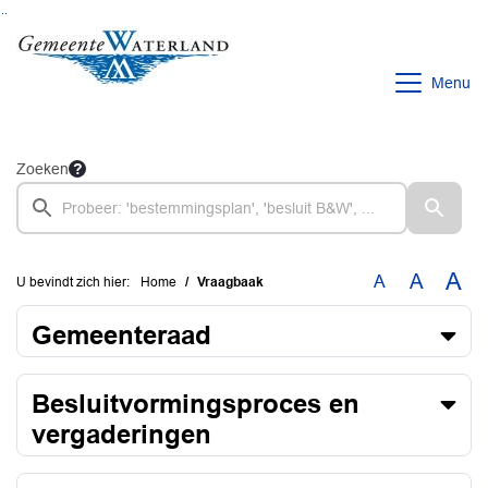
Ga naar de inhoud van deze pagina
Ga naar het zoeken
Ga naar het menu
Menu
Zoeken
A
A
A
U bevindt zich hier:
Home
Vraagbaak
Gemeenteraad
Besluitvormingsproces en
vergaderingen