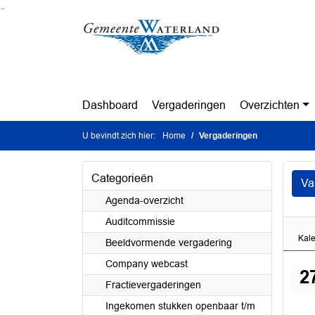
Ga naar de inhoud van deze pagina
Ga naar het zoeken
Ga naar het menu
Dashboard
Vergaderingen
Overzichten
U bevindt zich hier:
Home
Vergaderingen
Categorieën
Va
Agenda-overzicht
Auditcommissie
Kal
Beeldvormende vergadering
Company webcast
2
Fractievergaderingen
Ingekomen stukken openbaar t/m