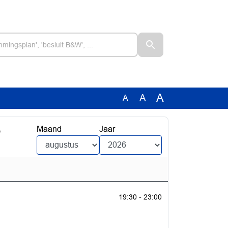
A
A
A
6
Maand
Jaar
19:30 - 23:00
.