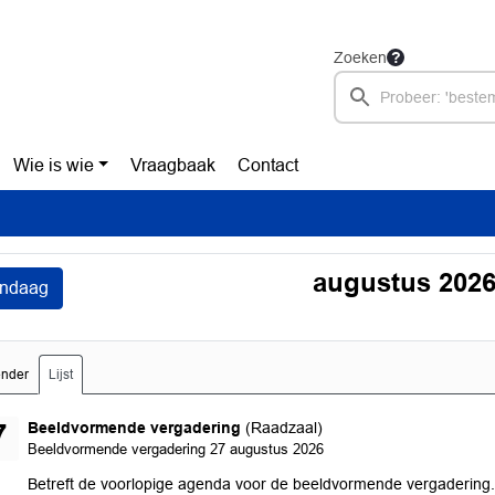
Zoeken
Wie is wie
Vraagbaak
Contact
augustus 202
ndaag
ender
Lijst
donderdag 27 augustus 2026
Beeldvormende vergadering
(Raadzaal)
7
Beeldvormende vergadering 27 augustus 2026
Betreft de voorlopige agenda voor de beeldvormende vergadering