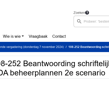
Zoeken
Wie is wie
Vraagbaak
Contact
ende vergadering (donderdag 7 november 2024)
108-252 Beantwoording schrifteli
8-252 Beantwoording schrifteli
A beheerplannen 2e scenario