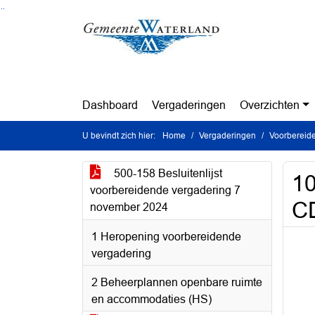
Ga naar de inhoud van deze pagina
Ga naar het zoeken
Ga naar het menu
Dashboard
Vergaderingen
Overzichten
U bevindt zich hier:
Home
Vergaderingen
Voorbereid
500-158 Besluitenlijst
10
voorbereidende vergadering 7
CD
november 2024
1 Heropening voorbereidende
vergadering
2 Beheerplannen openbare ruimte
en accommodaties (HS)