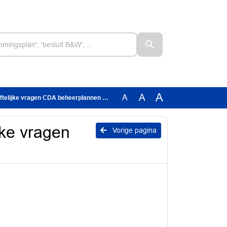
A
A
A
jke vragen CDA beheerplannen 2e scenario
jke vragen
Vorige pagina