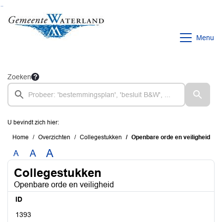
Ga naar de inhoud van deze pagina
Ga naar het zoeken
Ga naar het menu
Menu
Zoeken
U bevindt zich hier:
Home
Overzichten
Collegestukken
Openbare orde en veiligheid
A
A
A
Collegestukken
Openbare orde en veiligheid
ID
1393