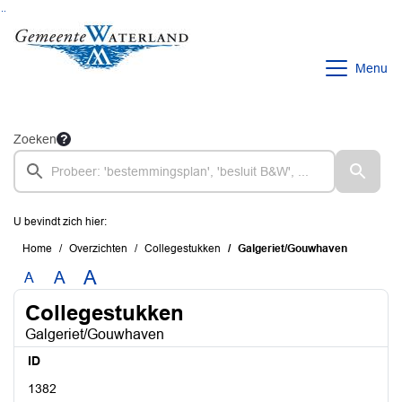
Ga naar de inhoud van deze pagina
Ga naar het zoeken
Ga naar het menu
Menu
Zoeken
U bevindt zich hier:
Home
Overzichten
Collegestukken
Galgeriet/Gouwhaven
A
A
A
Collegestukken
Galgeriet/Gouwhaven
ID
1382