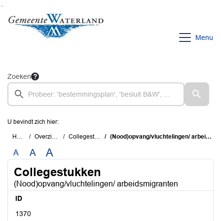
Ga naar de inhoud van deze pagina
Ga naar het zoeken
Ga naar het menu
Menu
Zoeken
U bevindt zich hier:
Home
Overzichten
Collegestukken
(Nood)opvang/vluchtelingen/ arbeidsmigranten
A
A
A
Collegestukken
(Nood)opvang/vluchtelingen/ arbeidsmigranten
ID
1370