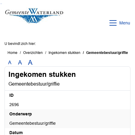
Ga naar de inhoud van deze pagina
Ga naar het zoeken
Ga naar het menu
Menu
U bevindt zich hier:
Home
Overzichten
Ingekomen stukken
Gemeentebestuur/griffie
A
A
A
Ingekomen stukken
Gemeentebestuur/griffie
ID
2696
Onderwerp
Gemeentebestuur/griffie
Datum