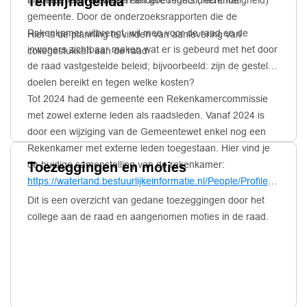
Termijnagenda
= voldoet aan de wet en andere regels (rechtmatigheid)
bijdrage te leveren aan een goed functionerende
gemeente. Door de onderzoeksrapporten die de
Rekenkamer uitbrengt, wil men voor de raad en de
Hier is de planning te vinden van aanlevering van
inwoners zichtbaar maken wat er is gebeurd met het door
collegestukken aan de raad.
de raad vastgestelde beleid; bijvoorbeeld: zijn de gestelde
doelen bereikt en tegen welke kosten?
Tot 2024 had de gemeente een Rekenkamercommissie
met zowel externe leden als raadsleden. Vanaf 2024 is
door een wijziging van de Gemeentewet enkel nog een
Rekenkamer met externe leden toegestaan. Hier vind je
de huidige samenstelling van de rekenkamer:
Toezeggingen en moties
https://waterland.bestuurlijkeinformatie.nl/People/Profiles/f38a5
4e49-4560-9c2f-0a61035fb946
Dit is een overzicht van gedane toezeggingen door het
college aan de raad en aangenomen moties in de raad.