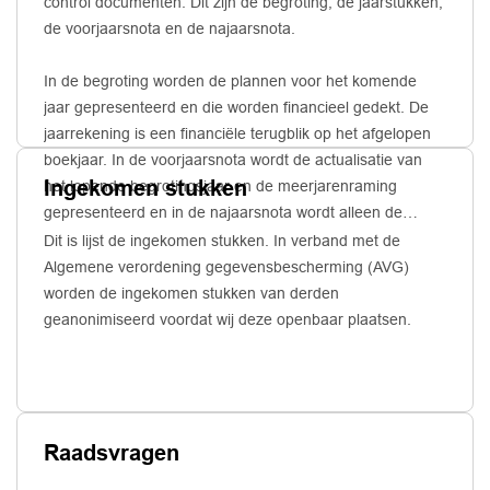
control documenten. Dit zijn de begroting, de jaarstukken,
de voorjaarsnota en de najaarsnota.
In de begroting worden de plannen voor het komende
jaar gepresenteerd en die worden financieel gedekt. De
jaarrekening is een financiële terugblik op het afgelopen
boekjaar. In de voorjaarsnota wordt de actualisatie van
Ingekomen stukken
het lopende begrotingsjaar en de meerjarenraming
gepresenteerd en in de najaarsnota wordt alleen de
actualisatie van het lopende begrotingsjaar
Dit is lijst de ingekomen stukken. In verband met de
gepresenteerd.
Algemene verordening gegevensbescherming (AVG)
worden de ingekomen stukken van derden
geanonimiseerd voordat wij deze openbaar plaatsen.
Raadsvragen