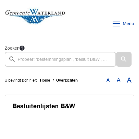
Ga naar de inhoud van deze pagina
Ga naar het zoeken
Ga naar het menu
Menu
Zoeken
A
A
A
U bevindt zich hier:
Home
Overzichten
Besluitenlijsten B&W