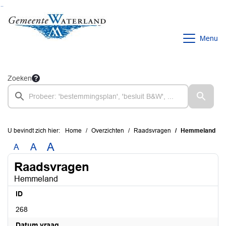
Ga naar de inhoud van deze pagina
Ga naar het zoeken
Ga naar het menu
Menu
Zoeken
U bevindt zich hier:
Home
Overzichten
Raadsvragen
Hemmeland
A
A
A
Raadsvragen
Hemmeland
ID
268
Datum vraag