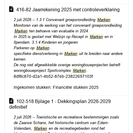
416-82 Jaarrekening 2025 met controleverklaring
2 juli 2026 -- 1.3.1 Convenant groepsrondleiding
Marken
Monitoren van de werking van het convenant groepsrondleiding
Marken
ten behoeve van evaluatie in 2024.
In 2025 is gestart met Welzijn op Recept in
Marken
en in
Ilpendam. 3.1.4 Kinderen en jongeren
Parkeren op
Marken
.
specifieke dienstverlening in
Marken
uit te breiden naar andere
kernen.
De nog niet afgewikkelde overige woningbouwprojecten betreft
woningbouwproject Sportcomplex
Marken
.
8df8c870-d2a1-4b52-87eb-23822697103f
Ingekomen stukken: Financiële stukken 2025
102-518 Bjilage 1 - Dekkingsplan 2026-2029
definitief
2 juli 2026 -- Toeristische en recreatieve bestemmingen zoals
de Zaanse Schans, het historische centrum van Edam-
Volendam,
Marken
en de recreatiegebieden rond het