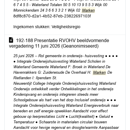
6 7 4 5 5 - Waterland Totalen 50 5 10 13 9 5 5 3 Wijk 00
Monnickendam 24 3 6 6 3 3 2 1 Wijk 02
Marken
8df8c870-d2a1-4b52-87eb-23822697103f
Ingekomen stukken: Veiligheidsregio
192-188 Presentatie RVOHV beeldvormende
vergadering 11 juni 2026 (Geanonimiseerd)
25 juni 2026 -- Rol gemeente in onderwijs- huisvesting ● ● ● ●
● Integrale Onderwijshuisvesting Waterland Scholen in
Waterland Gemeente Waterland F: Broek in Waterland De
Havenrakkers G: Zuiderwoude De Overhaal H:
Marken
De
Rietlanden I: Ilpendam St.
Nieuwentijt College Integrale Onderwijshuisvesting Waterland
Onderwijs ontwikkelt verder Ontwikkelingen in het onderwijs
Kinderopvang en onderwijs integreren steeds meer
Schoolgebouw als hart van het dorp Inclusief onderwijs ● ● ●
Integrale Onderwijshuisvesting Waterland Energieverbruik naar
beneden en zelf energie opwekken Aandacht voor effect
gebouw op leerprestaties Licht ● Lucht(kwaliteit) ● Geluid ●
Temperatuur ● Schaarste in materialen circulair bouwen
Aandacht voor hevige regenval en droogte/warmte Aanpasbaar