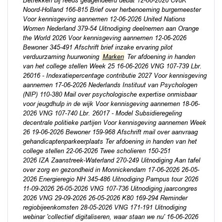
Betrekken bij reeds geagendeerd debat 12-06-2026 CvdK
Noord-Holland 166-815 Brief over herbenoeming burgemeester
Voor kennisgeving aannemen 12-06-2026 United Nations
Women Nederland 379-54 Uitnodiging deelnemen aan Orange
the World 2026 Voor kennisgeving aannemen 12-06-2026
Bewoner 345-491 Afschrift brief inzake ervaring pilot
verduurzaming huurwoning
Marken
Ter afdoening in handen
van het college stellen Week 25 16-06-2026 VNG 107-739 Lbr.
26016 - Indexatiepercentage contributie 2027 Voor kennisgeving
aannemen 17-06-2026 Nederlands Instituut van Psychologen
(NIP) 110-380 Mail over psychologische expertise onmisbaar
voor jeugdhulp in de wijk Voor kennisgeving aannemen 18-06-
2026 VNG 107-740 Lbr. 26017 - Model Subsidieregeling
decentrale politieke partijen Voor kennisgeving aannemen Week
26 19-06-2026 Bewoner 159-968 Afschrift mail over aanvraag
gehandicaptenparkeerplaats Ter afdoening in handen van het
college stellen 22-06-2026 Twee scholieren 150-251
2026 IZA Zaanstreek-Waterland 270-249 Uitnodiging Aan tafel
over zorg en gezondheid in Monnickendam 17-06-2026 26-05-
2026 Energieregio NH 345-486 Uitnodiging Pampus tour 2026
11-09-2026 26-05-2026 VNG 107-736 Uitnodiging jaarcongres
2026 VNG 29-09-2026 26-05-2026 K80 169-294 Reminder
regiobijeenkomsten 28-05-2026 VNG 171-191 Uitnodiging
webinar 'collectief digitaliseren, waar staan we nu' 16-06-2026