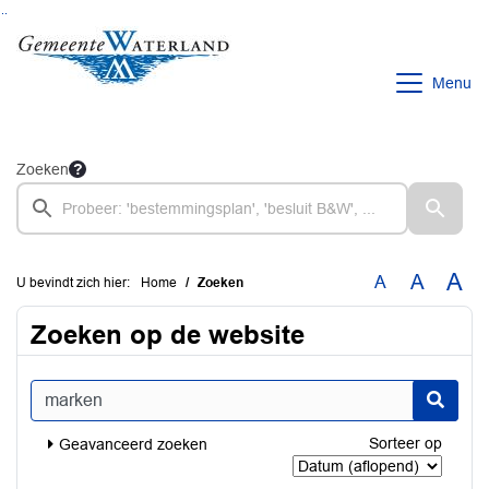
Ga naar de inhoud van deze pagina
Ga naar het zoeken
Ga naar het menu
Menu
Zoeken
A
A
A
U bevindt zich hier:
Home
Zoeken
Zoeken op de website
Typ een zoekopdracht
Sorteer op
Geavanceerd zoeken