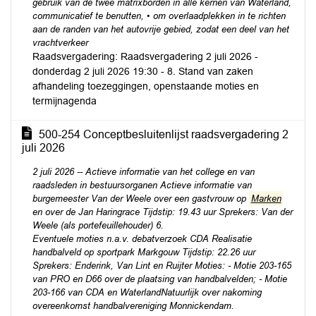
gebruik van de twee matrixborden in alle kernen van Waterland,
communicatief te benutten, • om overlaadplekken in te richten
aan de randen van het autovrije gebied, zodat een deel van het
vrachtverkeer
Raadsvergadering: Raadsvergadering 2 juli 2026 -
donderdag 2 juli 2026 19:30 - 8. Stand van zaken
afhandeling toezeggingen, openstaande moties en
termijnagenda
500-254 Conceptbesluitenlijst raadsvergadering 2
juli 2026
2 juli 2026 -- Actieve informatie van het college en van
raadsleden in bestuursorganen Actieve informatie van
burgemeester Van der Weele over een gastvrouw op
Marken
en over de Jan Haringrace Tijdstip: 19.43 uur Sprekers: Van der
Weele (als portefeuillehouder) 6.
Eventuele moties n.a.v. debatverzoek CDA Realisatie
handbalveld op sportpark Markgouw Tijdstip: 22.26 uur
Sprekers: Enderink, Van Lint en Ruijter Moties: - Motie 203-165
van PRO en D66 over de plaatsing van handbalvelden; - Motie
203-166 van CDA en WaterlandNatuurlijk over nakoming
overeenkomst handbalvereniging Monnickendam.