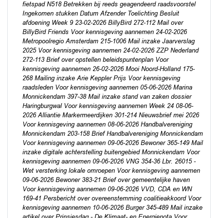
fietspad N518 Betrekken bij reeds geagendeerd raadsvoorstel
Ingekomen stukken Datum Afzender Toelichting Besluit
afdoening Week 9 23-02-2026 BillyBird 272-112 Mail over
BillyBird Friends Voor kennisgeving aannemen 24-02-2026
Metropoolregio Amsterdam 215-1006 Mail inzake Jaarverslag
2025 Voor kennisgeving aannemen 24-02-2026 ZZP Nederland
272-113 Brief over opstellen beleidspuntenplan Voor
kennisgeving aannemen 26-02-2026 Mooi Noord-Holland 175-
268 Mailing inzake Arie Keppler Prijs Voor kennisgeving
raadsleden Voor kennisgeving aannemen 05-06-2026 Marina
Monnickendam 397-38 Mail inzake stand van zaken dossier
Haringburgwal Voor kennisgeving aannemen Week 24 08-06-
2026 Alliantie Markermeerdijken 301-214 Nieuwsbrief mei 2026
Voor kennisgeving aannemen 08-06-2026 Handbalvereniging
Monnickendam 203-158 Brief Handbalvereniging Monnickendam
Voor kennisgeving aannemen 09-06-2026 Bewoner 365-149 Mail
inzake digitale achterstelling buitengebied Monnickendam Voor
kennisgeving aannemen 09-06-2026 VNG 354-36 Lbr. 26015 -
Wet versterking lokale omroepen Voor kennisgeving aannemen
09-06-2026 Bewoner 383-21 Brief over gemeentelijke haven
Voor kennisgeving aannemen 09-06-2026 VVD, CDA en WN
169-41 Persbericht over overeenstemming coalitieakkoord Voor
kennisgeving aannemen 10-06-2026 Burger 345-489 Mail inzake
artikel over Prinsjesdag - De Klimaat- en Energienota Voor