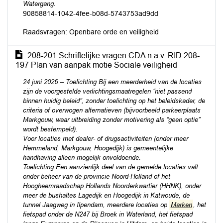
Watergang.
90858814-1042-4fee-b08d-5743753ad9dd
Raadsvragen: Openbare orde en veiligheid
208-201 Schriftelijke vragen CDA n.a.v. RID 208-
197 Plan van aanpak motie Sociale veiligheid
24 juni 2026 -- Toelichting Bij een meerderheid van de locaties
zijn de voorgestelde verlichtingsmaatregelen “niet passend
binnen huidig beleid”, zonder toelichting op het beleidskader, de
criteria of overwogen alternatieven (bijvoorbeeld parkeerplaats
Markgouw, waar uitbreiding zonder motivering als “geen optie”
wordt bestempeld).
Voor locaties met dealer- of drugsactiviteiten (onder meer
Hemmeland, Markgouw, Hoogedijk) is gemeentelijke
handhaving alleen mogelijk onvoldoende.
Toelichting Een aanzienlijk deel van de gemelde locaties valt
onder beheer van de provincie Noord-Holland of het
Hoogheemraadschap Hollands Noorderkwartier (HHNK), onder
meer de bushaltes Lagedijk en Hoogedijk in Katwoude, de
tunnel Jaagweg in Ilpendam, meerdere locaties op
Marken
, het
fietspad onder de N247 bij Broek in Waterland, het fietspad