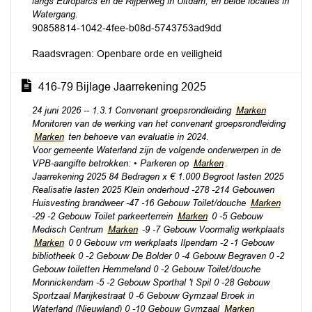
langs Europarcs en de Rijperweg in Uitdam, en beide locaties in
Watergang.
90858814-1042-4fee-b08d-5743753ad9dd
Raadsvragen: Openbare orde en veiligheid
416-79 Bijlage Jaarrekening 2025
24 juni 2026 -- 1.3.1 Convenant groepsrondleiding
Marken
Monitoren van de werking van het convenant groepsrondleiding
Marken
ten behoeve van evaluatie in 2024.
Voor gemeente Waterland zijn de volgende onderwerpen in de
VPB-aangifte betrokken: • Parkeren op
Marken
.
Jaarrekening 2025 84 Bedragen x € 1.000 Begroot lasten 2025
Realisatie lasten 2025 Klein onderhoud -278 -214 Gebouwen
Huisvesting brandweer -47 -16 Gebouw Toilet/douche
Marken
-29 -2 Gebouw Toilet parkeerterrein
Marken
0 -5 Gebouw
Medisch Centrum
Marken
-9 -7 Gebouw Voormalig werkplaats
Marken
0 0 Gebouw vm werkplaats Ilpendam -2 -1 Gebouw
bibliotheek 0 -2 Gebouw De Bolder 0 -4 Gebouw Begraven 0 -2
Gebouw toiletten Hemmeland 0 -2 Gebouw Toilet/douche
Monnickendam -5 -2 Gebouw Sporthal 't Spil 0 -28 Gebouw
Sportzaal Marijkestraat 0 -6 Gebouw Gymzaal Broek in
Waterland (Nieuwland) 0 -10 Gebouw Gymzaal
Marken