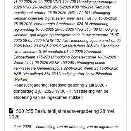
11-09-2026 26-05-2026 VNG 107-736 Uitnodiging jaarcongres
2026 VNG 29-09-2026 26-05-2026 K80 169-294 Reminder
regiobijeenkomsten 28-05-2026 VNG 171-191 Uitnodiging
webinar 'collectief digitaliseren, waar staan we nu' 16-06-2026
28-05-2026 Vervoerregio Amsterdam 424-16 Herinnering
regiomiddag 16-06-2026 29-05-2026 VNG 345-488 Uitnodiging
webinar - grip krijgen op energietransitie in uw gemeente 08-07-
2026 29-05-2026 VNHG 107-738 Herinnering bijeenkomst 05-06-
2026 Week 23 01-06-2026 SUN Nederland 305-101 Uitnodiging
twee webinars SUN-noodhulp 01-06-2026 Steunpunt
Erfgoedteam 175-273 Uitnodiging Zomerexcursie 18-06-2026
Week 24 11-06-2026 BS&F 150-249 Uitnodiging online
kennissessie Gemeentepolis 22-06-2026 Week 25 16-06-2026
HSB (via college) 374-23 Uitnodiging start bouw Eilandhart
Marken
Raadsvergadering: Raadsvergadering 2 juli 2026 -
donderdag 2 juli 2026 19:30 - 7. Vaststelling van de
afdoening van de ingekomen stukken
500-255 Besluitenlijst raadsvergadering 28 mei
2026
2 juli 2026 -- Vaststelling van de afdoening van de ingekomen