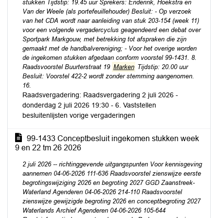
stukken Tijdstip: 19.45 uur Sprekers: Enderink, Hoekstra en
Van der Weele (als portefeuillehouder) Besluit: - Op verzoek
van het CDA wordt naar aanleiding van stuk 203-154 (week 11)
voor een volgende vergadercyclus geagendeerd een debat over
Sportpark Markgouw, met betrekking tot afspraken die zijn
gemaakt met de handbalvereniging; - Voor het overige worden
de ingekomen stukken afgedaan conform voorstel 99-1431. 8.
Raadsvoorstel Buurterstraat 19
Marken
Tijdstip: 20.00 uur
Besluit: Voorstel 422-2 wordt zonder stemming aangenomen.
16.
Raadsvergadering: Raadsvergadering 2 juli 2026 -
donderdag 2 juli 2026 19:30 - 6. Vaststellen
besluitenlijsten vorige vergaderingen
99-1433 Conceptbesluit ingekomen stukken week
9 en 22 tm 26 2026
2 juli 2026 -- richtinggevende uitgangspunten Voor kennisgeving
aannemen 04-06-2026 111-636 Raadsvoorstel zienswijze eerste
begrotingswijziging 2026 en begroting 2027 GGD Zaanstreek-
Waterland Agenderen 04-06-2026 214-110 Raadsvoorstel
zienswijze gewijzigde begroting 2026 en conceptbegroting 2027
Waterlands Archief Agenderen 04-06-2026 105-644