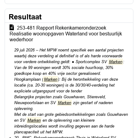
Resultaat
253-481 Rapport Rekenkameronderzoek
Realisatie woonopgaven Waterland voor bestuurlijk
wederhoor
29 juli 2026 -- Het MPW noemt speciﬁek een aantal projecten
waarbij deze verdeling al deﬁnitief is of als harde voorwaarde
voor verdere ontwikkeling geldt: ● Sportcomplex SV
Marken
:
Van de 99 woningen wordt 30% sociale huur/koop, 30%
goedkope koop en 40% vrije sector gerealiseerd.
Hoogkamplaan (
Marken
): Bij de herontwikkeling van deze
locatie (ca. 20-30 woningen) is de 30/30/40-verdeling het
expliciete uitgangspunt voor de tender
Belangrijke projecten zoals Gouwhaven, Stiereveld,
Nieuwpoortslaan en SV
Marken
zijn gestart of naderen
oplevering.
Met de start van grote gebiedsontwikkelingen zoals Gouwhaven
en SV
Marken
en de oplevering van kleinere
inbreidingslocaties wordt invulling gegeven aan de harde
plancapaciteit uit het MPW.
20 - BMC, Rekenkameronderzoek Thuis in Waterland SV