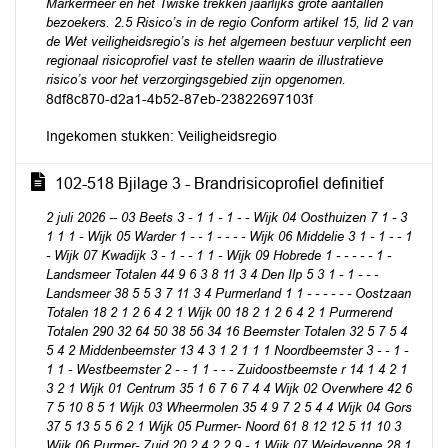
Markermeer en het Twiske trekken jaarlijks grote aantallen
bezoekers. 2.5 Risico’s in de regio Conform artikel 15, lid 2 van
de Wet veiligheidsregio’s is het algemeen bestuur verplicht een
regionaal risicoprofiel vast te stellen waarin de illustratieve
risico’s voor het verzorgingsgebied zijn opgenomen.
8df8c870-d2a1-4b52-87eb-23822697103f
Ingekomen stukken: Veiligheidsregio
102-518 Bjilage 3 - Brandrisicoprofiel definitief
2 juli 2026 -- 03 Beets 3 - 1 1 - 1 - - Wijk 04 Oosthuizen 7 1 - 3
1 1 1 - Wijk 05 Warder 1 - - 1 - - - - Wijk 06 Middelie 3 1 - 1 - - 1
- Wijk 07 Kwadijk 3 - 1 - - 1 1 - Wijk 09 Hobrede 1 - - - - - 1 -
Landsmeer Totalen 44 9 6 3 8 11 3 4 Den Ilp 5 3 1 - 1 - - -
Landsmeer 38 5 5 3 7 11 3 4 Purmerland 1 1 - - - - - - Oostzaan
Totalen 18 2 1 2 6 4 2 1 Wijk 00 18 2 1 2 6 4 2 1 Purmerend
Totalen 290 32 64 50 38 56 34 16 Beemster Totalen 32 5 7 5 4
5 4 2 Middenbeemster 13 4 3 1 2 1 1 1 Noordbeemster 3 - - 1 -
1 1 - Westbeemster 2 - - 1 1 - - - Zuidoostbeemste r 14 1 4 2 1
3 2 1 Wijk 01 Centrum 35 1 6 7 6 7 4 4 Wijk 02 Overwhere 42 6
7 5 10 8 5 1 Wijk 03 Wheermolen 35 4 9 7 2 5 4 4 Wijk 04 Gors
37 5 13 5 5 6 2 1 Wijk 05 Purmer- Noord 61 8 12 12 5 11 10 3
Wijk 06 Purmer- Zuid 20 2 4 2 2 9 - 1 Wijk 07 Weidevenne 28 1