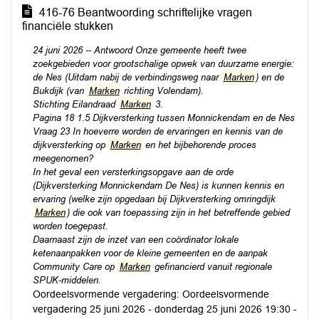
416-76 Beantwoording schriftelijke vragen
financiële stukken
24 juni 2026 -- Antwoord Onze gemeente heeft twee
zoekgebieden voor grootschalige opwek van duurzame energie:
de Nes (Uitdam nabij de verbindingsweg naar
Marken
) en de
Bukdijk (van
Marken
richting Volendam).
Stichting Eilandraad
Marken
3.
Pagina 18 1.5 Dijkversterking tussen Monnickendam en de Nes
Vraag 23 In hoeverre worden de ervaringen en kennis van de
dijkversterking op
Marken
en het bijbehorende proces
meegenomen?
In het geval een versterkingsopgave aan de orde
(Dijkversterking Monnickendam De Nes) is kunnen kennis en
ervaring (welke zijn opgedaan bij Dijkversterking omringdijk
Marken
) die ook van toepassing zijn in het betreffende gebied
worden toegepast.
Daarnaast zijn de inzet van een coördinator lokale
ketenaanpakken voor de kleine gemeenten en de aanpak
Community Care op
Marken
gefinancierd vanuit regionale
SPUK-middelen.
Oordeelsvormende vergadering: Oordeelsvormende
vergadering 25 juni 2026 - donderdag 25 juni 2026 19:30 -