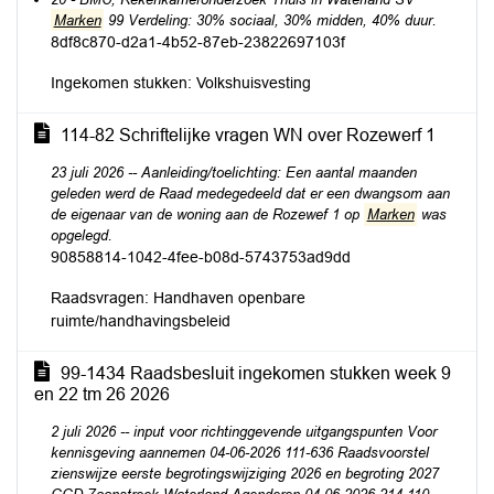
Marken
99 Verdeling: 30% sociaal, 30% midden, 40% duur.
8df8c870-d2a1-4b52-87eb-23822697103f
Ingekomen stukken: Volkshuisvesting
114-82 Schriftelijke vragen WN over Rozewerf 1
23 juli 2026 -- Aanleiding/toelichting: Een aantal maanden
geleden werd de Raad medegedeeld dat er een dwangsom aan
de eigenaar van de woning aan de Rozewef 1 op
Marken
was
opgelegd.
90858814-1042-4fee-b08d-5743753ad9dd
Raadsvragen: Handhaven openbare
ruimte/handhavingsbeleid
99-1434 Raadsbesluit ingekomen stukken week 9
en 22 tm 26 2026
2 juli 2026 -- input voor richtinggevende uitgangspunten Voor
kennisgeving aannemen 04-06-2026 111-636 Raadsvoorstel
zienswijze eerste begrotingswijziging 2026 en begroting 2027