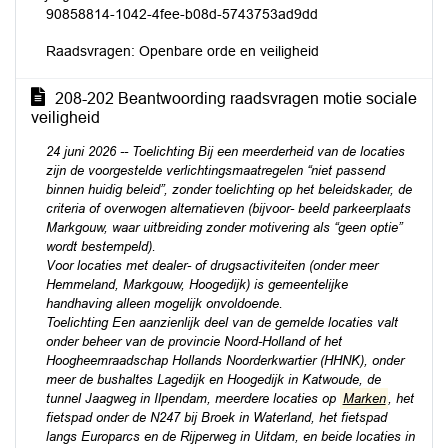
90858814-1042-4fee-b08d-5743753ad9dd
Raadsvragen: Openbare orde en veiligheid
208-202 Beantwoording raadsvragen motie sociale
veiligheid
24 juni 2026 -- Toelichting Bij een meerderheid van de locaties
zijn de voorgestelde verlichtingsmaatregelen “niet passend
binnen huidig beleid”, zonder toelichting op het beleidskader, de
criteria of overwogen alternatieven (bijvoor- beeld parkeerplaats
Markgouw, waar uitbreiding zonder motivering als “geen optie”
wordt bestempeld).
Voor locaties met dealer- of drugsactiviteiten (onder meer
Hemmeland, Markgouw, Hoogedijk) is gemeentelijke
handhaving alleen mogelijk onvoldoende.
Toelichting Een aanzienlijk deel van de gemelde locaties valt
onder beheer van de provincie Noord-Holland of het
Hoogheemraadschap Hollands Noorderkwartier (HHNK), onder
meer de bushaltes Lagedijk en Hoogedijk in Katwoude, de
tunnel Jaagweg in Ilpendam, meerdere locaties op
Marken
, het
fietspad onder de N247 bij Broek in Waterland, het fietspad
langs Europarcs en de Rijperweg in Uitdam, en beide locaties in