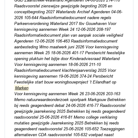
GGD Zaanstreek-Waterland Agenderen 04-06-2026 214-110
Raadsvoorstel zienswijze gewijzigde begroting 2026 en
conceptbegroting 2027 Waterlands Archief Agenderen 04-06-
2026 105-644 Raadsinformatiedocument nadere regels
Parkeerverordening Waterland 2017 tbv Gouwhaven Voor
kennisgeving aannemen Week 24 12-06-2026 208-197
Raadsinformatiedocument plan van aanpak sociale veiligheid
Agenderen 12-06-2026 106-463 Raadsinformatiedocument
aanbesteding Wmo maatwerk juni 2026 Voor kennisgeving
aannemen Week 25 18-06-2026 401-17 Persbericht feestelijke
opening pluktuin het bijtje door Kinderadviesraad Waterland
Voor kennisgeving aannemen 18-06-2026 211-10
Raadsinformatiedocument klachtenjaarverslag 2025 Voor
kennisgeving aannemen 19-06-2026 374-24 Persbericht
Feestelijke start bouw woningbouwproject ’t Eilandhart op
Marken
Voor kennisgeving aannemen Week 26 23-06-2026 203-163
Memo natuurwaardeonderzoek sportpark Markgouw Betrekken
bij reeds geagendeerd debat 24-06-2026 416-77 Raadsvoorstel
gewijzigde jaarrekening 2025 Betrekken bij reeds geagendeerd
raadsvoorstel 25-06-2026 416-81 Memo college verklaring
mutaties gewijzigde Jaarrekening 2025 Betrekken bij reeds
geagendeerd raadsvoorstel 25-06-2026 105-652 Toezeggingen
alternatieven CDA raadsvoorstel 105-632 voetpad naast