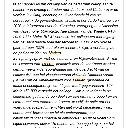
te schrappen en het ontwerp van de fietsstraat hierop aan te
passen; • in overleg te treden met de dorpsraad Uitdam over de
verdere invulling, inrichting en uitvoerbaarheid van de
fietsstraat; • de gemeenteraad uiterlijk in het derde kwartaal van
2026 te informeren over de uitvoering, voortgang en afwikkeling
van deze motie. 05-03-2026 Nee Marian van der Weele 01-10-
2026 4 354 Motie 151-87 verzoekt het college om met ingang
van het aanstaande toeristenseizoen tot 1 juni 2026 over te
gaan tot een 100% controle en daadwerkelijke invordering van
de parkeergelden op
Marken
Ze zijn in gesprek met de aannemer en Rijkswaterstaat. 8 - dat
de inwoners van
Marken
periodiek over de voortgang worden
geïnformeerd; - dat voorafgaand aan de overdracht van de
nieuwe dijk aan het Hoogheemraad Hollands Noorderkwartier
(HHNK) dat de waterveiligheid voor
Marken
gedurende de
instandhoudingstermijn van 50 jaar wordt gegarandeerd. 167
Motie 159-809 verzoekt het college: • om autoverkeer in de
binnenstad gedurende een deel van een etmaal te beperken en
hiertoe met een voorstel te komen, waarbij de optie om een
voetgangersgebied in te richten niet wordt uitgesloten, • om,
samen met bewoners en lokale ondernemers, een
bewustwordingscampagne te ontwikkelen en uit te voeren om
eigen bewoners bewust te maken van hun rijgedrag, • om het