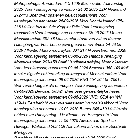
Metropoolregio Amsterdam 215-1006 Mail inzake Jaarverslag
2025 Voor kennisgeving aannemen 24-02-2026 ZZP Nederland
272-113 Brief over opstellen beleidspuntenplan Voor
kennisgeving aannemen 26-02-2026 Mooi Noord-Holland 175-
268 Mailing inzake Arie Keppler Prijs Voor kennisgeving
raadsleden Voor kennisgeving aannemen 05-06-2026 Marina
Monnickendam 397-38 Mail inzake stand van zaken dossier
Haringburgwal Voor kennisgeving aannemen Week 24 08-06-
2026 Alliantie Markermeerdijken 301-214 Nieuwsbrief mei 2026
Voor kennisgeving aannemen 08-06-2026 Handbalvereniging
Monnickendam 203-158 Brief Handbalvereniging Monnickendam
Voor kennisgeving aannemen 09-06-2026 Bewoner 365-149 Mail
inzake digitale achterstelling buitengebied Monnickendam Voor
kennisgeving aannemen 09-06-2026 VNG 354-36 Lbr. 26015 -
Wet versterking lokale omroepen Voor kennisgeving aannemen
09-06-2026 Bewoner 383-21 Brief over gemeentelijke haven
Voor kennisgeving aannemen 09-06-2026 VVD, CDA en WN
169-41 Persbericht over overeenstemming coalitieakkoord Voor
kennisgeving aannemen 10-06-2026 Burger 345-489 Mail inzake
artikel over Prinsjesdag - De Klimaat- en Energienota Voor
kennisgeving aannemen 11-06-2026 Adviesraad Sport en
Bewegen Waterland 203-159 Aanvullend advies over Sportpark
Markgouw