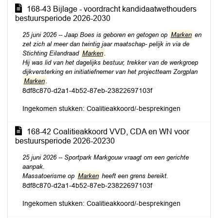
168-43 Bijlage - voordracht kandidaatwethouders
bestuursperiode 2026-2030
25 juni 2026 -- Jaap Boes is geboren en getogen op
Marken
en
zet zich al meer dan twintig jaar maatschap- pelijk in via de
Stichting Eilandraad
Marken
.
Hij was lid van het dagelijks bestuur, trekker van de werkgroep
dijkversterking en initiatiefnemer van het projectteam Zorgplan
Marken
.
8df8c870-d2a1-4b52-87eb-23822697103f
Ingekomen stukken: Coalitieakkoord/-besprekingen
168-42 Coalitieakkoord VVD, CDA en WN voor
bestuursperiode 2026-20230
25 juni 2026 -- Sportpark Markgouw vraagt om een gerichte
aanpak.
Massatoerisme op
Marken
heeft een grens bereikt.
8df8c870-d2a1-4b52-87eb-23822697103f
Ingekomen stukken: Coalitieakkoord/-besprekingen