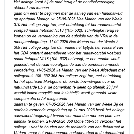
Het college komt bij de raad terug of de handbalvereniging
akkoord zou kunnen
gaan om eerst te beginnen met de aanleg van één handbalveld
op sportpark Markgouw. 25-06-2026 Nee Marian van der Weele
370 Het college zegt toe, met betrekking tot het raadsvoorstel
voetpad naast fietspad N518 (105- 632), schriftelijke terug te
komen op de verrekening van de subsidie van de VRA in de
meerjarenbegroting. 11-06-2026 Nee Marian van der Weele 2
369 Het college zegt toe dat, indien het bijtijds het voorstel van
het CDA omtrent alternatieven voor het raadsvoorstel voetpad
naast fietspad N518 (105- 632) ontvangt, er een reactie wordt
gedeeld met de raad voorafgaande aan de oordeelsvormende
vergadering. 11-06-2026 Ja Marian van der Weele Afgedaan met
collegestuk 105- 652 368 Het college zegt toe, met betrekking
tot het sportpark Markgouw, de eerste bevindingen over de
natuurwaarde t.b.v. de bomenkap te delen op uiterlijk 23 juni,
waarbij indien mogelijk ook inzichtelijk wordt gemaakt welke
compensatie en/of mitigerende
daaraan te geven. 07-05-2026 Nee Marian van der Weele Bij de
oordeelsvormende vergadering op 21 mei 2026 heeft het college
aanvullend toegezegd binnen vier maanden met een plan van
aanpak te komen. 21-09-2026 358 Motie 159-954 verzoekt het
college: • vast te houden aan de realisatie van een fietsstraat in
Uitdam, maar het voorgenomen parkeerverbod in de dorpsstraat