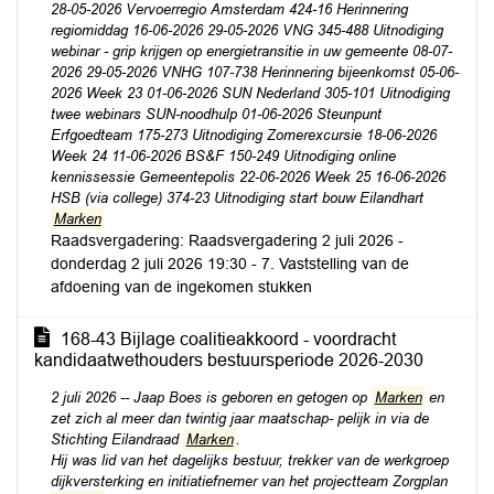
28-05-2026 Vervoerregio Amsterdam 424-16 Herinnering
regiomiddag 16-06-2026 29-05-2026 VNG 345-488 Uitnodiging
webinar - grip krijgen op energietransitie in uw gemeente 08-07-
2026 29-05-2026 VNHG 107-738 Herinnering bijeenkomst 05-06-
2026 Week 23 01-06-2026 SUN Nederland 305-101 Uitnodiging
twee webinars SUN-noodhulp 01-06-2026 Steunpunt
Erfgoedteam 175-273 Uitnodiging Zomerexcursie 18-06-2026
Week 24 11-06-2026 BS&F 150-249 Uitnodiging online
kennissessie Gemeentepolis 22-06-2026 Week 25 16-06-2026
HSB (via college) 374-23 Uitnodiging start bouw Eilandhart
Marken
Raadsvergadering: Raadsvergadering 2 juli 2026 -
donderdag 2 juli 2026 19:30 - 7. Vaststelling van de
afdoening van de ingekomen stukken
168-43 Bijlage coalitieakkoord - voordracht
kandidaatwethouders bestuursperiode 2026-2030
2 juli 2026 -- Jaap Boes is geboren en getogen op
Marken
en
zet zich al meer dan twintig jaar maatschap- pelijk in via de
Stichting Eilandraad
Marken
.
Hij was lid van het dagelijks bestuur, trekker van de werkgroep
dijkversterking en initiatiefnemer van het projectteam Zorgplan