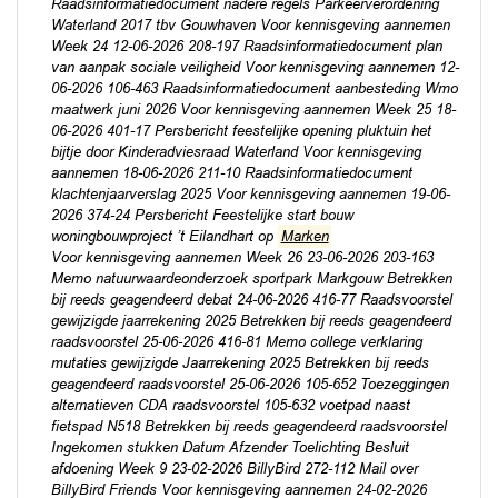
Raadsinformatiedocument nadere regels Parkeerverordening
Waterland 2017 tbv Gouwhaven Voor kennisgeving aannemen
Week 24 12-06-2026 208-197 Raadsinformatiedocument plan
van aanpak sociale veiligheid Voor kennisgeving aannemen 12-
06-2026 106-463 Raadsinformatiedocument aanbesteding Wmo
maatwerk juni 2026 Voor kennisgeving aannemen Week 25 18-
06-2026 401-17 Persbericht feestelijke opening pluktuin het
bijtje door Kinderadviesraad Waterland Voor kennisgeving
aannemen 18-06-2026 211-10 Raadsinformatiedocument
klachtenjaarverslag 2025 Voor kennisgeving aannemen 19-06-
2026 374-24 Persbericht Feestelijke start bouw
woningbouwproject ’t Eilandhart op
Marken
Voor kennisgeving aannemen Week 26 23-06-2026 203-163
Memo natuurwaardeonderzoek sportpark Markgouw Betrekken
bij reeds geagendeerd debat 24-06-2026 416-77 Raadsvoorstel
gewijzigde jaarrekening 2025 Betrekken bij reeds geagendeerd
raadsvoorstel 25-06-2026 416-81 Memo college verklaring
mutaties gewijzigde Jaarrekening 2025 Betrekken bij reeds
geagendeerd raadsvoorstel 25-06-2026 105-652 Toezeggingen
alternatieven CDA raadsvoorstel 105-632 voetpad naast
fietspad N518 Betrekken bij reeds geagendeerd raadsvoorstel
Ingekomen stukken Datum Afzender Toelichting Besluit
afdoening Week 9 23-02-2026 BillyBird 272-112 Mail over
BillyBird Friends Voor kennisgeving aannemen 24-02-2026