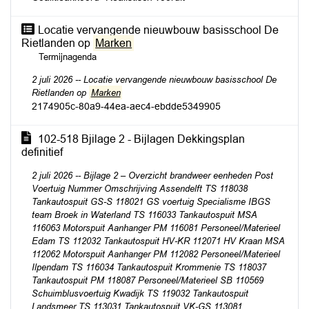
Locatie vervangende nieuwbouw basisschool De
Rietlanden op
Marken
Termijnagenda
2 juli 2026 -- Locatie vervangende nieuwbouw basisschool De
Rietlanden op
Marken
2174905c-80a9-44ea-aec4-ebdde5349905
102-518 Bjilage 2 - Bijlagen Dekkingsplan
definitief
2 juli 2026 -- Bijlage 2 – Overzicht brandweer eenheden Post
Voertuig Nummer Omschrijving Assendelft TS 118038
Tankautospuit GS-S 118021 GS voertuig Specialisme IBGS
team Broek in Waterland TS 116033 Tankautospuit MSA
116063 Motorspuit Aanhanger PM 116081 Personeel/Materieel
Edam TS 112032 Tankautospuit HV-KR 112071 HV Kraan MSA
112062 Motorspuit Aanhanger PM 112082 Personeel/Materieel
Ilpendam TS 116034 Tankautospuit Krommenie TS 118037
Tankautospuit PM 118087 Personeel/Materieel SB 110569
Schuimblusvoertuig Kwadijk TS 119032 Tankautospuit
Landsmeer TS 113031 Tankautospuit VK-GS 113081