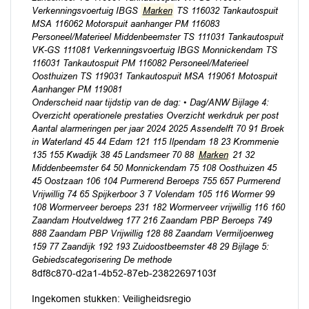
Verkenningsvoertuig IBGS
Marken
TS 116032 Tankautospuit
MSA 116062 Motorspuit aanhanger PM 116083
Personeel/Materieel Middenbeemster TS 111031 Tankautospuit
VK-GS 111081 Verkenningsvoertuig IBGS Monnickendam TS
116031 Tankautospuit PM 116082 Personeel/Materieel
Oosthuizen TS 119031 Tankautospuit MSA 119061 Motospuit
Aanhanger PM 119081
Onderscheid naar tijdstip van de dag: • Dag/ANW Bijlage 4:
Overzicht operationele prestaties Overzicht werkdruk per post
Aantal alarmeringen per jaar 2024 2025 Assendelft 70 91 Broek
in Waterland 45 44 Edam 121 115 Ilpendam 18 23 Krommenie
135 155 Kwadijk 38 45 Landsmeer 70 88
Marken
21 32
Middenbeemster 64 50 Monnickendam 75 108 Oosthuizen 45
45 Oostzaan 106 104 Purmerend Beroeps 755 657 Purmerend
Vrijwillig 74 65 Spijkerboor 3 7 Volendam 105 116 Wormer 99
108 Wormerveer beroeps 231 182 Wormerveer vrijwillig 116 160
Zaandam Houtveldweg 177 216 Zaandam PBP Beroeps 749
888 Zaandam PBP Vrijwillig 128 88 Zaandam Vermiljoenweg
159 77 Zaandijk 192 193 Zuidoostbeemster 48 29 Bijlage 5:
Gebiedscategorisering De methode
8df8c870-d2a1-4b52-87eb-23822697103f
Ingekomen stukken: Veiligheidsregio