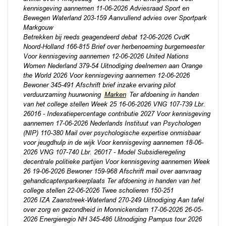
kennisgeving aannemen 11-06-2026 Adviesraad Sport en
Bewegen Waterland 203-159 Aanvullend advies over Sportpark
Markgouw
Betrekken bij reeds geagendeerd debat 12-06-2026 CvdK
Noord-Holland 166-815 Brief over herbenoeming burgemeester
Voor kennisgeving aannemen 12-06-2026 United Nations
Women Nederland 379-54 Uitnodiging deelnemen aan Orange
the World 2026 Voor kennisgeving aannemen 12-06-2026
Bewoner 345-491 Afschrift brief inzake ervaring pilot
verduurzaming huurwoning
Marken
Ter afdoening in handen
van het college stellen Week 25 16-06-2026 VNG 107-739 Lbr.
26016 - Indexatiepercentage contributie 2027 Voor kennisgeving
aannemen 17-06-2026 Nederlands Instituut van Psychologen
(NIP) 110-380 Mail over psychologische expertise onmisbaar
voor jeugdhulp in de wijk Voor kennisgeving aannemen 18-06-
2026 VNG 107-740 Lbr. 26017 - Model Subsidieregeling
decentrale politieke partijen Voor kennisgeving aannemen Week
26 19-06-2026 Bewoner 159-968 Afschrift mail over aanvraag
gehandicaptenparkeerplaats Ter afdoening in handen van het
college stellen 22-06-2026 Twee scholieren 150-251
2026 IZA Zaanstreek-Waterland 270-249 Uitnodiging Aan tafel
over zorg en gezondheid in Monnickendam 17-06-2026 26-05-
2026 Energieregio NH 345-486 Uitnodiging Pampus tour 2026