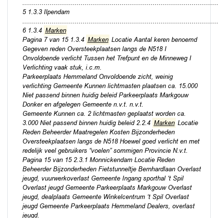
....................................................................................................
5 1.3.3 Ilpendam
....................................................................................................
6 1.3.4
Marken
Pagina 7 van 15 1.3.4
Marken
Locatie Aantal keren benoemd
Gegeven reden Oversteekplaatsen langs de N518 I
Onvoldoende verlicht Tussen het Trefpunt en de Minneweg I
Verlichting vaak stuk, i.c.m.
Parkeerplaats Hemmeland Onvoldoende zicht, weinig
verlichting Gemeente Kunnen lichtmasten plaatsen ca. 15.000
Niet passend binnen huidig beleid Parkeerplaats Markgouw
Donker en afgelegen Gemeente n.v.t. n.v.t.
Gemeente Kunnen ca. 2 lichtmasten geplaatst worden ca.
3.000 Niet passend binnen huidig beleid 2.2.4
Marken
Locatie
Reden Beheerder Maatregelen Kosten Bijzonderheden
Oversteekplaatsen langs de N518 Hoewel goed verlicht en met
redelijk veel gebruikers “voelen” sommigen Provincie N.v.t.
Pagina 15 van 15 2.3.1 Monnickendam Locatie Reden
Beheerder Bijzonderheden Fietstunneltje Bernhardlaan Overlast
jeugd, vuurwerkoverlast Gemeente Ingang sporthal ‘t Spil
Overlast jeugd Gemeente Parkeerplaats Markgouw Overlast
jeugd, dealplaats Gemeente Winkelcentrum ‘t Spil Overlast
jeugd Gemeente Parkeerplaats Hemmeland Dealers, overlast
jeugd.