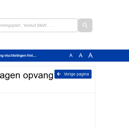
A
A
A
lingen Hotel Van der Valk
vragen opvang
Vorige pagina