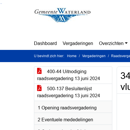
Ga naar de inhoud van deze pagina
Ga naar het zoeken
Ga naar het menu
Dashboard
Vergaderingen
Overzichten
U bevindt zich hier:
Home
Vergaderingen
Raadsverga
400-44 Uitnodiging
34
raadsvergadering 13 juni 2024
vl
500-137 Besluitenlijst
raadsvergadering 13 juni 2024
1 Opening raadsvergadering
2 Eventuele mededelingen