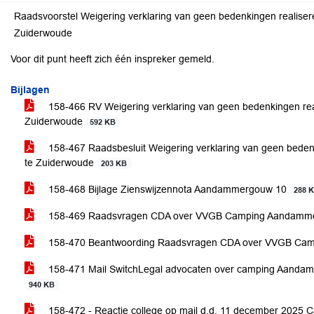
Raadsvoorstel Weigering verklaring van geen bedenkingen reali
Zuiderwoude
Voor dit punt heeft zich één inspreker gemeld.
Bijlagen
158-466 RV Weigering verklaring van geen bedenkingen r
Zuiderwoude
592 KB
158-467 Raadsbesluit Weigering verklaring van geen bed
te Zuiderwoude
203 KB
158-468 Bijlage Zienswijzennota Aandammergouw 10
288 
158-469 Raadsvragen CDA over VVGB Camping Aandam
158-470 Beantwoording Raadsvragen CDA over VVGB C
158-471 Mail SwitchLegal advocaten over camping Aanda
940 KB
158-472 - Reactie college op mail d.d. 11 december 20