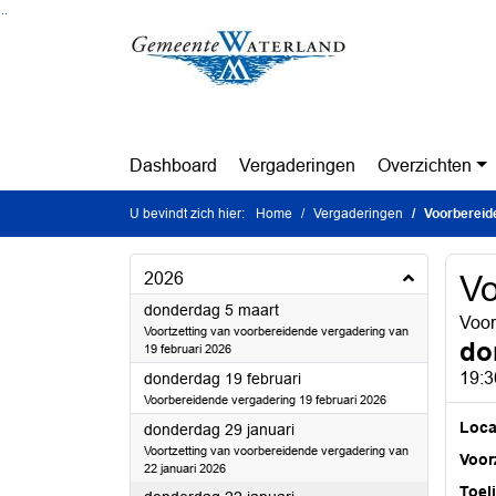
Ga naar de inhoud van deze pagina
Ga naar het zoeken
Ga naar het menu
Dashboard
Vergaderingen
Overzichten
U bevindt zich hier:
Home
Vergaderingen
Voorbereid
2026
Vo
2026
donderdag 5 maart
Voor
Voortzetting van voorbereidende vergadering van
do
19 februari 2026
2026
19:3
donderdag 19 februari
Voorbereidende vergadering 19 februari 2026
Loca
2026
donderdag 29 januari
Voortzetting van voorbereidende vergadering van
Voorz
22 januari 2026
Toel