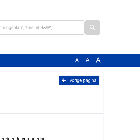
A
A
A
Vorige pagina
bereidende vergadering.