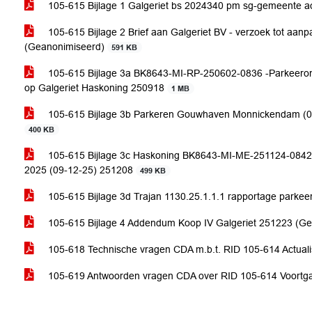
105-615 Bijlage 1 Galgeriet bs 2024340 pm sg-gemeente 
105-615 Bijlage 2 Brief aan Galgeriet BV - verzoek tot aan
(Geanonimiseerd)
591 KB
105-615 Bijlage 3a BK8643-MI-RP-250602-0836 -Parkeero
op Galgeriet Haskoning 250918
1 MB
105-615 Bijlage 3b Parkeren Gouwhaven Monnickendam (
400 KB
105-615 Bijlage 3c Haskoning BK8643-MI-ME-251124-0842
2025 (09-12-25) 251208
499 KB
105-615 Bijlage 3d Trajan 1130.25.1.1.1 rapportage park
105-615 Bijlage 4 Addendum Koop IV Galgeriet 251223 (G
105-618 Technische vragen CDA m.b.t. RID 105-614 Actua
105-619 Antwoorden vragen CDA over RID 105-614 Voort