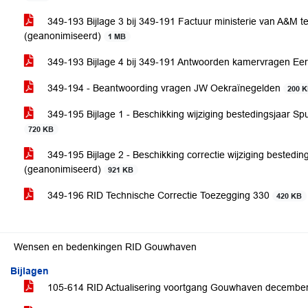
349-193 Bijlage 3 bij 349-191 Factuur ministerie van A&
(geanonimiseerd)
1 MB
349-193 Bijlage 4 bij 349-191 Antwoorden kamervragen 
349-194 - Beantwoording vragen JW Oekraïnegelden
200 
349-195 Bijlage 1 - Beschikking wijziging bestedingsjaar
720 KB
349-195 Bijlage 2 - Beschikking correctie wijziging best
(geanonimiseerd)
921 KB
349-196 RID Technische Correctie Toezegging 330
420 KB
Wensen en bedenkingen RID Gouwhaven
Bijlagen
105-614 RID Actualisering voortgang Gouwhaven decembe