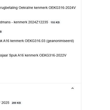
M terugbetaling Oekraïne kenmerk OEKG316-2024V
Eerdmans - kenmerk 2024Z12235
155 KB
KB
 Spuk A16 kenmerk OEKG316.03 (geanonimiseerd)
edingsjaar Spuk A16 kenmerk OEKG316-2022V
r 2025
289 KB