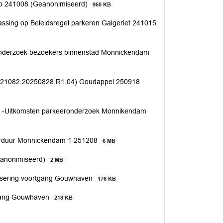
ao 241008 (Geanonimiseerd)
960 KB
passing op Beleidsregel parkeren Galgeriet 241015
nderzoek bezoekers binnenstad Monnickendam
021082.20250828.R1.04) Goudappel 250918
 -Uitkomsten parkeeronderzoek Monnikendam
eerduur Monnickendam 1 251208
6 MB
eanonimiseerd)
2 MB
lisering voortgang Gouwhaven
176 KB
gang Gouwhaven
218 KB