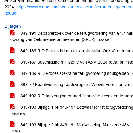
Artikel Binnenlands Bestuur 'Gemeenten mogen overschot opvang O
2024:
https://www.binnenlandsbestuur.nl/sociaal/verordening/geme
houden
Bijlagen
349-191 Debatverzoek over de terugvordering van €1,7 miljo
opvang van Oekraïense ontheemden (SPUK)
132 KB
349-186 RID Proces informatieverstrekking Oekraïne-terug
349-187 Beschikking ministerie van A&M 2024 (geanonimis
349-189 RID Proces Oekraine terugvordering spukgelden
388-72 Beantwoording raadsvragen JW over voorfinancierin
349-192 RID toezeggingen raad financiële gevolgen terugbet
349-193 Bijlage 1 bij 349-191 Bezwaarschrift terugvorderi
1002 KB
349-193 Bijlage 2 bij 349-191 Mailwisseling Ministerie J&
1 MB