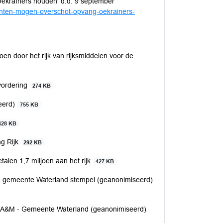
ekraïners houden' d.d. 9 september
enten-mogen-overschot-opvang-oekrainers-
en door het rijk van rijksmiddelen voor de
vordering
274 KB
eerd)
755 KB
428 KB
g Rijk
292 KB
alen 1,7 miljoen aan het rijk
427 KB
ng gemeente Waterland stempel (geanonimiseerd)
V - A&M - Gemeente Waterland (geanonimiseerd)