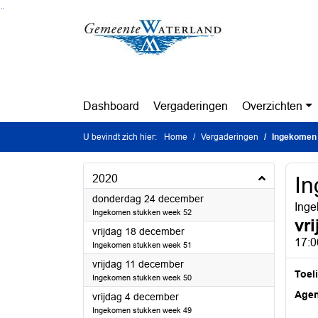
Ga naar de inhoud van deze pagina
Ga naar het zoeken
Ga naar het menu
Dashboard
Vergaderingen
Overzichten
U bevindt zich hier:
Home
Vergaderingen
Ingekomen 
2020
In
2020
donderdag 24 december
Inge
Ingekomen stukken week 52
vr
2020
vrijdag 18 december
17:0
Ingekomen stukken week 51
2020
vrijdag 11 december
Toel
Ingekomen stukken week 50
Age
2020
vrijdag 4 december
Ingekomen stukken week 49