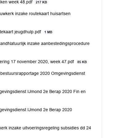
kken week 48.pdf
217 KB
kerk inzake routekaart huisartsen
utekaart jeugdhulp.pdf
1 MB
rlandNatuurlijk inzake aanbestedingsprocedure
dering 17 november 2020, week 47.pdf
85 KB
 bestuursrapportage 2020 Omgevingsdienst
mgevingsdienst IJmond 2e Berap 2020 Fin en
mgevingsdienst IJmond 2e Berap 2020
rk inzake uitvoeringsregeling subsidies dd 24