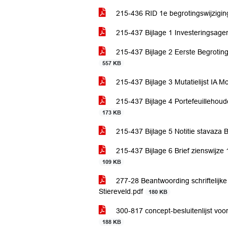
215-436 RID 1e begrotingswijzigi
215-437 Bijlage 1 Investeringsagen
215-437 Bijlage 2 Eerste Begrotin
557 KB
215-437 Bijlage 3 Mutatielijst IA Mob
215-437 Bijlage 4 Portefeuillehoud
173 KB
215-437 Bijlage 5 Notitie stavaza
215-437 Bijlage 6 Brief zienswijze
109 KB
277-28 Beantwoording schriftelijke
Stiereveld.pdf
180 KB
300-817 concept-besluitenlijst vo
188 KB