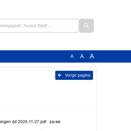
A
A
A
Vorige pagina
gingen dd 2020-11-27.pdf
232 KB