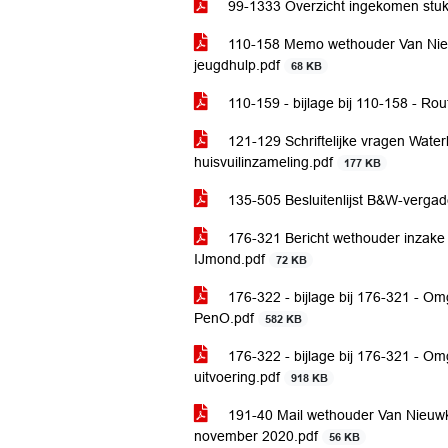
99-1333 Overzicht ingekomen stu
110-158 Memo wethouder Van Nieuw
jeugdhulp.pdf
68 KB
110-159 - bijlage bij 110-158 - Ro
121-129 Schriftelijke vragen Wate
huisvuilinzameling.pdf
177 KB
135-505 Besluitenlijst B&W-verga
176-321 Bericht wethouder inzake
IJmond.pdf
72 KB
176-322 - bijlage bij 176-321 - O
PenO.pdf
582 KB
176-322 - bijlage bij 176-321 - O
uitvoering.pdf
918 KB
191-40 Mail wethouder Van Nieuwke
november 2020.pdf
56 KB