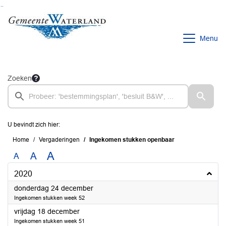
Ga naar de inhoud van deze pagina
Ga naar het zoeken
Ga naar het menu
Menu
Zoeken
U bevindt zich hier:
Home
Vergaderingen
Ingekomen stukken openbaar
A
A
A
2020
2020
donderdag 24 december
Ingekomen stukken week 52
2020
vrijdag 18 december
Ingekomen stukken week 51