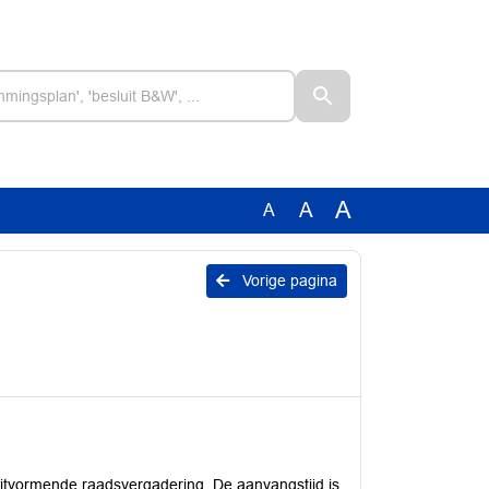
A
A
A
Vorige pagina
uitvormende raadsvergadering. De aanvangstijd is