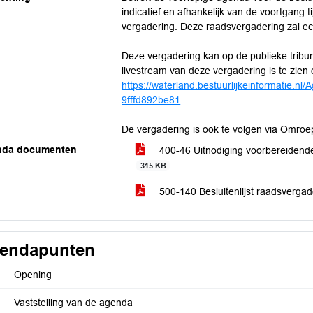
indicatief en afhankelijk van de voortgang
vergadering. Deze raadsvergadering zal ec
Deze vergadering kan op de publieke trib
livestream van deze vergadering is te zie
https://waterland.bestuurlijkeinformatie.
9fffd892be81
De vergadering is ook te volgen via Omroe
nda documenten
400-46 Uitnodiging voorbereidende
315 KB
500-140 Besluitenlijst raadsvergad
endapunten
Opening
Vaststelling van de agenda