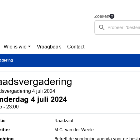
Zoeken
Wie is wie
Vraagbaak
Contact
adering
adsvergadering
svergadering 4 juli 2024
nderdag 4 juli 2024
5 - 23:00
tie
Raadzaal
itter
M.C. van der Weele
ichting
Betreft de voorlopige agenda voor de besl