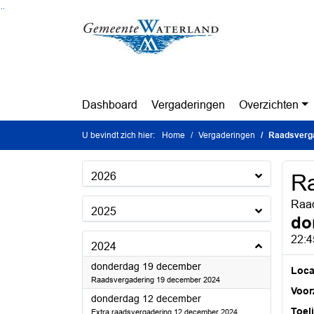
Ga naar de inhoud van deze pagina
Ga naar het zoeken
Ga naar het menu
Dashboard
Vergaderingen
Overzichten
U bevindt zich hier:
Home
Vergaderingen
Raadsverg
2026
Ra
Raad
2025
do
22:4
2024
2024
donderdag 19 december
Loca
Raadsvergadering 19 december 2024
Voorz
2024
donderdag 12 december
Toel
Extra raadsvergadering 12 december 2024