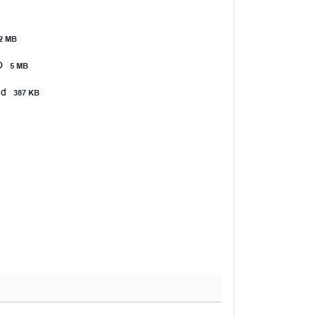
2 MB
RO
5 MB
nd
387 KB