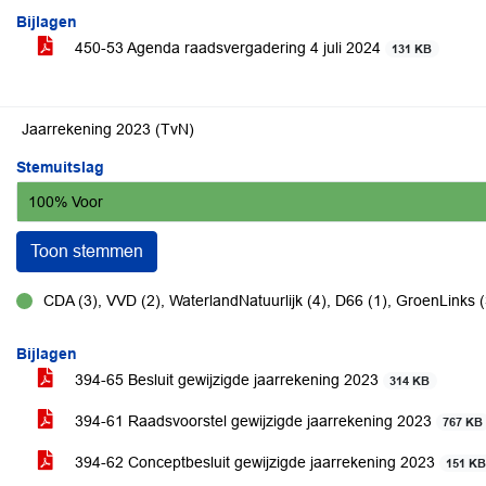
Bijlagen
450-53 Agenda raadsvergadering 4 juli 2024
131 KB
Jaarrekening 2023 (TvN)
Stemuitslag
100% Voor
Toon stemmen
CDA (3), VVD (2), WaterlandNatuurlijk (4), D66 (1), GroenLinks 
voor
Bijlagen
394-65 Besluit gewijzigde jaarrekening 2023
314 KB
394-61 Raadsvoorstel gewijzigde jaarrekening 2023
767 KB
394-62 Conceptbesluit gewijzigde jaarrekening 2023
151 K