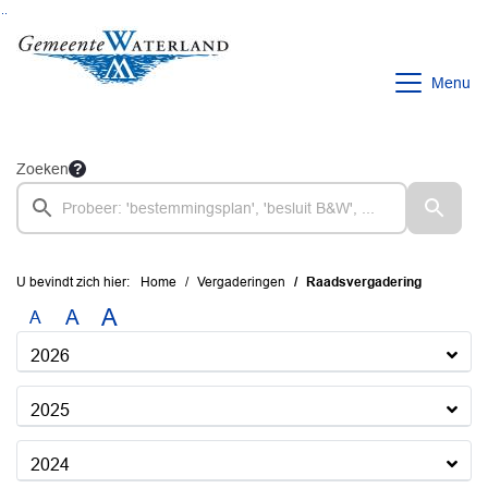
Ga naar de inhoud van deze pagina
Ga naar het zoeken
Ga naar het menu
Menu
Zoeken
U bevindt zich hier:
Home
Vergaderingen
Raadsvergadering
A
A
A
2026
2025
2024